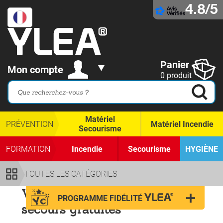
4.8/5
Panier
Mon compte
0 produit
Matériel
PRÉVENTION
Matériel Incendie
Secourisme
FORMATION
Incendie
Secourisme
HYGIÈNE
TOUTES LES CATÉGORIES
Vidéos secourisme premiers
PROGRAMME FIDÉLITÉ
secours gratuites