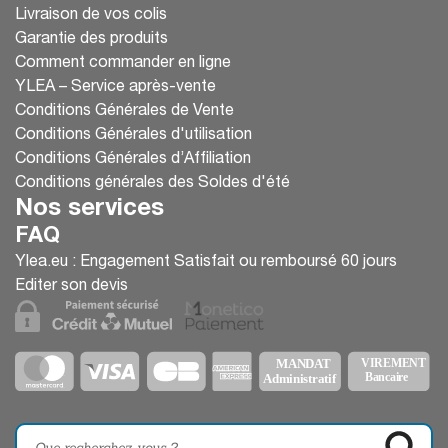
Frottez 20 secondes (ne pas oublier : pouces,
Livraison de vos colis
ongles, poignets)
Garantie des produits
Rincez à l’eau claire
Comment commander en ligne
Séchez avec un essuie-tout propre
YLEA – Service après-vente
Pourquoi ces gestes sont vitaux ?
Conditions Générales de Vente
Conditions Générales d'utilisation
Se laver les mains ou utiliser du gel
Conditions Générales d’Affiliation
hydroalcoolique :
Conditions générales des Soldes d'été
❌ Stoppe la transmission des virus (grippe,
Nos services
COVID-19, etc.)
🤧 Évite le contact main-visage contaminant (nez,
FAQ
bouche, yeux)
Ylea.eu : Engagement Satisfait ou remboursé 60 jours
👨‍⚕️ Protège les personnes vulnérables
Editer son devis
🏥 Réduit les infections nosocomiales en milieu
médical