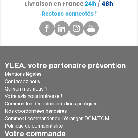
évaporation complète
Ne pas rincer, ne pas essuyer
Restons connectés !
YLEA, votre partenaire prévention
Mentions légales
Contactez nous
Qui sommes nous ?
💡 Lavage des mains au savon : toujours
Votre avis nous intéresse !
d’actualité !
Commandes des administrations publiques
Nos coordonnées bancaires
Lorsque cela est possible, privilégiez un lavage
Comment commander de l'étranger-DOM/TOM
classique :
Politique de confidentialité
Mouillez vos mains
Votre commande
Appliquez du savon