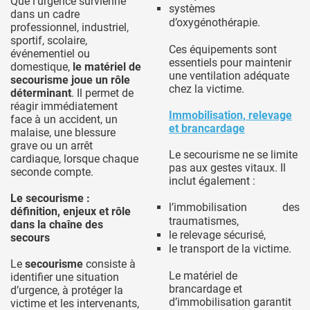
Que l’urgence survienne
systèmes
dans un cadre
d’oxygénothérapie.
professionnel, industriel,
sportif, scolaire,
Ces équipements sont
événementiel ou
essentiels pour maintenir
domestique,
le matériel de
une ventilation adéquate
secourisme joue un rôle
chez la victime.
déterminant
. Il permet de
réagir immédiatement
Immobilisation, relevage
face à un accident, un
et brancardage
malaise, une blessure
grave ou un arrêt
Le secourisme ne se limite
cardiaque, lorsque chaque
pas aux gestes vitaux. Il
seconde compte.
inclut également :
Le secourisme :
l’immobilisation des
définition, enjeux et rôle
traumatismes,
dans la chaîne des
le relevage sécurisé,
secours
le transport de la victime.
Le
secourisme
consiste à
Le matériel de
identifier une situation
brancardage et
d’urgence, à protéger la
d’immobilisation garantit
victime et les intervenants,