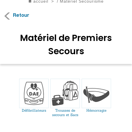
accueil
>
/
Matériel Secourisme
Retour
Matériel de Premiers
Secours
Défibrillateurs
Trousses de
Hémorragie
secours et Sacs