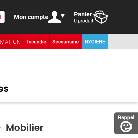
Panier
Mon compte
0 produit
RMATION
Incendie
Secourisme
HYGIÈNE
es
Rappel
-
Mobilier