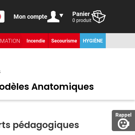
Panier
Mon compte
0 produit
RMATION
Incendie
Secourisme
HYGIÈNE
S
Modèles Anatomiques
Rappel
ts pédagogiques