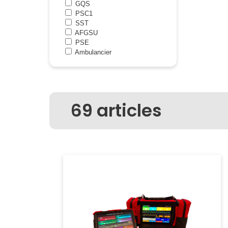
GQS
PSC1
SST
AFGSU
PSE
Ambulancier
69
articles