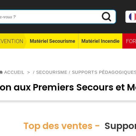
ÉVENTION
FO
Matériel Secourisme
Matériel Incendie
ACCUEIL
>
/
SECOURISME
/
SUPPORTS PÉDAGOGIQUE
ion aux Premiers Secours et 
Top des ventes -
Suppor