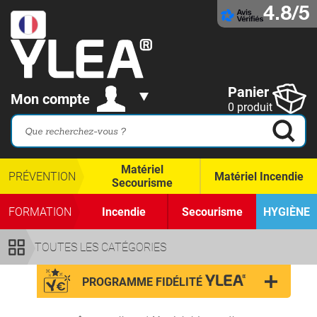
4.8/5
Panier
Mon compte
0 produit
Matériel
PRÉVENTION
Matériel Incendie
Secourisme
FORMATION
Incendie
Secourisme
HYGIÈNE
TOUTES LES CATÉGORIES
PROGRAMME FIDÉLITÉ