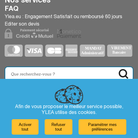
Nos services
FAQ
Ylea.eu : Engagement Satisfait ou remboursé 60 jours
Editer son devis
Afin de vous proposer le meilleur service possible,
YLEA utilise des
cookies
.
Activer
Refuser
Paramétrer mes
tout
tout
préférences
Laissez-nous un message