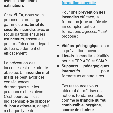
avec les meilleurs
formation incendie
extincteurs
Pour une
prévention des
Chez
YLEA
, nous vous
incendies
efficace, la
proposons une large
formation joue un rôle clé.
gamme de
matériel de
En complément de
sécurité incendie
, avec un
formations agréées, YLEA
focus particulier sur les
propose :
extincteurs
, essentiels
pour maîtriser tout départ
Vidéos pédagogiques
sur
de feu rapidement et
la prévention incendie
efficacement.
Livrets incendie
détaillés
pour le TFP APS et SSIAP
La prévention des
Supports pédagogiques
incendies est une priorité
interactifs
pour
absolue. Un
incendie mal
formateurs et stagiaires
maîtrisé
peut avoir des
conséquences
Ces ressources vous
dramatiques sur les
aideront à maîtriser des
personnes et les biens.
notions fondamentales
C’est pourquoi il est
comme le
triangle du feu
:
indispensable de disposer
combustible
,
oxygène
,
du
bon extincteur
, adapté
source de chaleur
.
à chaque type de