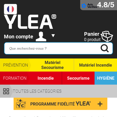
4.8/5
Panier
Mon compte
0 produit
Matériel
PRÉVENTION
Matériel Incendie
Secourisme
FORMATION
Incendie
Secourisme
HYGIÈNE
TOUTES LES CATÉGORIES
PROGRAMME FIDÉLITÉ