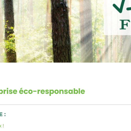
E :
x !