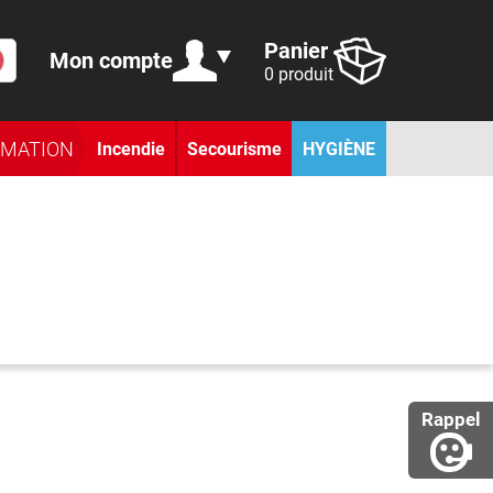
Panier
Mon compte
0 produit
RMATION
Incendie
Secourisme
HYGIÈNE
Rappel