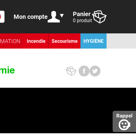
Panier
Mon compte
0 produit
RMATION
Incendie
Secourisme
HYGIÈNE
rmie
Rappel