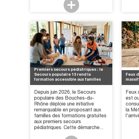
Premiers secours pédiatriques : le
Secours populaire 13 rend la
Feux d
formation accessible aux familles
massif
Depuis juin 2026, le Secours
Feux d
populaire des Bouches-du-
est o
Rhône déploie une initiative
consul
remarquable en proposant aux
la Mé
familles des formations gratuites
l'arriv
aux premiers secours
pédiatriques. Cette démarche...