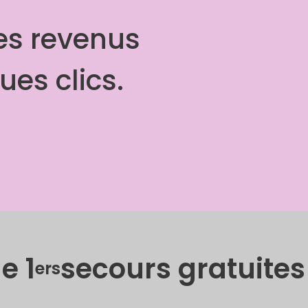
des revenus
es clics.
e 1
secours gratuites
ers