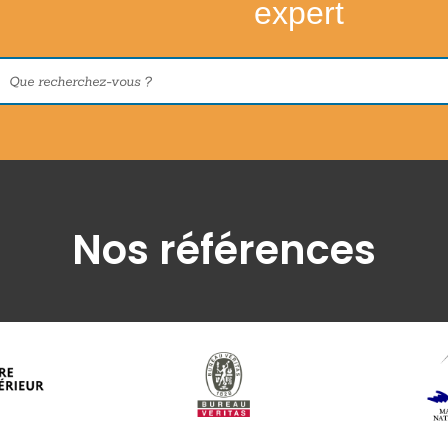
expert
Nos références