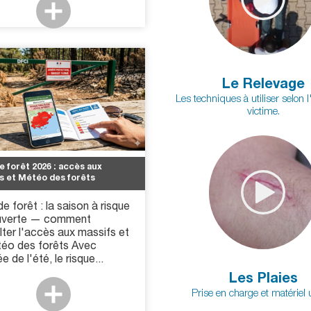
Le Relevage
Les techniques à utiliser selon l'
victime.
e forêt 2026 : accès aux
s et Météo des forêts
e forêt : la saison à risque
uverte — comment
ter l'accès aux massifs et
téo des forêts Avec
ée de l'été, le risque...
Les Plaies
Prise en charge et matériel ut