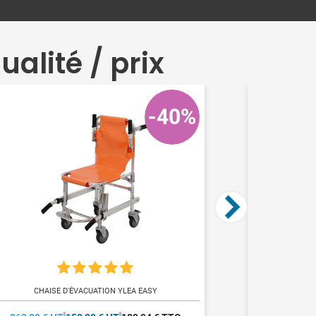
alité / prix
-40%
EXTINCTEUR PO
CHAISE D'ÉVACUATION YLEA EASY
YL