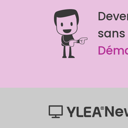
Deven
sans
Démar
Ne