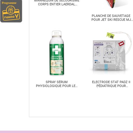
MANNEQUIN DE SECOURISME
CORPS ENTIER LAERDAL
RESUSCI ANNE QCPR
PLANCHE DE SAUVETAGE
POUR JET SKI RESCUE MJ
SLED
SPRAY SÉRUM
ELECTRODE STAT PADZ II
PHYSIOLOGIQUE POUR LES
PÉDIATRIQUE POUR
YEUX ET LES PLAIES DE
DÉFIBRILLATEUR ZOLL
CEDERROTH