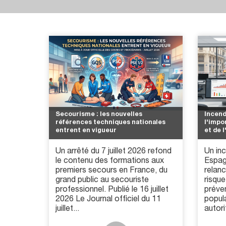
Secourisme : les nouvelles
Incend
références techniques nationales
l'impo
entrent en vigueur
et de 
Un arrêté du 7 juillet 2026 refond
Un inc
le contenu des formations aux
Espag
premiers secours en France, du
relanc
grand public au secouriste
risque
professionnel. Publié le 16 juillet
préve
2026 Le Journal officiel du 11
popula
juillet...
autori