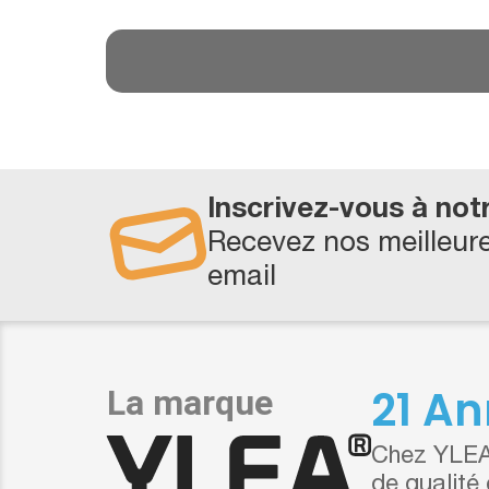
Inscrivez-vous à not
Recevez nos meilleure
email
21 An
Chez YLEA,
de qualité