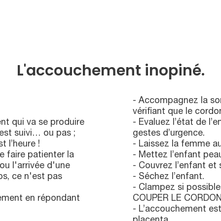
L'accouchement inopiné.
- Accompagnez la sor
vérifiant que le cordo
t qui va se produire
- Evaluez l’état de l’
l est suivi… ou pas ;
gestes d’urgence.
 l’heure !
- Laissez la femme au
 faire patienter la
- Mettez l’enfant pea
 ou l'arrivée d'une
- Couvrez l’enfant et
s, ce n'est pas
- Séchez l’enfant.
- Clampez si possibl
hement en répondant
COUPER LE CORDON sa
- L’accouchement est r
placenta.