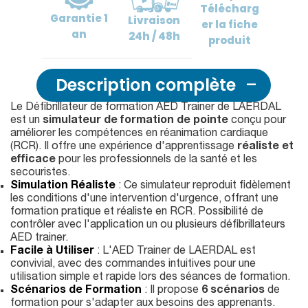
Télécharg
Garantie
1
Livraison
er
la fiche
an
24h / 48h
produit
Description complète
Le Défibrillateur de formation AED Trainer de LAERDAL
est un
simulateur de formation de pointe
conçu pour
améliorer les compétences en réanimation cardiaque
(RCR). Il offre une expérience d'apprentissage
réaliste et
efficace
pour les professionnels de la santé et les
secouristes.
Simulation Réaliste
: Ce simulateur reproduit fidèlement
les conditions d'une intervention d'urgence, offrant une
formation pratique et réaliste en RCR. Possibilité de
contrôler avec l'application un ou plusieurs défibrillateurs
AED trainer.
Facile à Utiliser
: L'AED Trainer de LAERDAL est
convivial, avec des commandes intuitives pour une
utilisation simple et rapide lors des séances de formation.
Scénarios de Formation
: Il propose
6 scénarios
de
formation pour s'adapter aux besoins des apprenants.