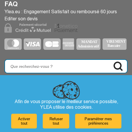
FAQ
Ylea.eu : Engagement Satisfait ou remboursé 60 jours
Editer son devis
Afin de vous proposer le meilleur service possible,
YLEA utilise des
cookies
.
Activer
Refuser
Paramétrer mes
tout
tout
préférences
Laissez-nous un message