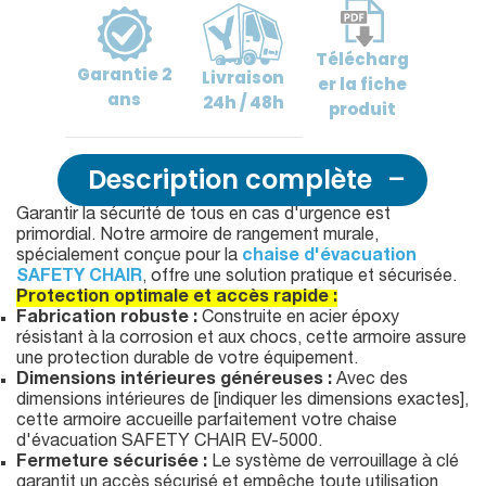
Télécharg
Garantie
2
Livraison
er
la fiche
ans
24h / 48h
produit
Description complète
Garantir la sécurité de tous en cas d'urgence est
primordial. Notre armoire de rangement murale,
spécialement conçue pour la
chaise d'évacuation
SAFETY CHAIR
, offre une solution pratique et sécurisée.
Protection optimale et accès rapide :
Fabrication robuste :
Construite en acier époxy
résistant à la corrosion et aux chocs, cette armoire assure
une protection durable de votre équipement.
Dimensions intérieures généreuses :
Avec des
dimensions intérieures de [indiquer les dimensions exactes],
cette armoire accueille parfaitement votre chaise
d'évacuation SAFETY CHAIR EV-5000.
Fermeture sécurisée :
Le système de verrouillage à clé
garantit un accès sécurisé et empêche toute utilisation