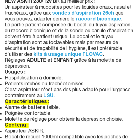
NEW ASKIR 230/12v BR
au meilleur prix !
Un aspirateur à mucosités pour les liquides oraux, nasal et
trachéaux, grâce aux
sondes d'aspiration 26ch
que
vous pouvez adapter derrière le
raccord biconique
.
La partie patient composée du bocal, du tuyau aspiration,
du raccord biconique et de la sonde ou canule d'aspiration
doivent être à patient unique. Le bocal et le tuyau
d'aspiration sont autoclavables mais par mesure de
sécurité et de traçabilité de l'hygiène, il est préférable
d'utiliser des
kits à usage unique FLOVAC
.
Réglages
ADULTE
et
ENFANT
grâce à la molette de
dépression.
Usages :
Hospitalisation à domicile.
Patients intubés ou trachéotomisés.
C'est aspirateur n'est pas des plus adapté pour l'urgence
contrairement au
LSU.
Caractéristiques :
Alarme de batterie faible.
Poignée confortable.
Molette de réglage pour obtenir la dépression choisie.
Contenu :
Aspirateur ASKIR.
Bocal de recueil 1000ml compatible avec les poches de