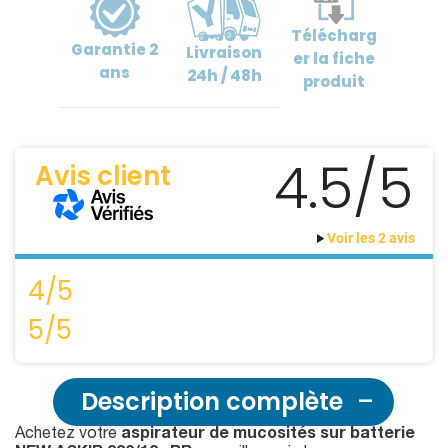
Télécharg
Garantie
2
Livraison
er
la fiche
ans
24h / 48h
produit
4.5/5
Avis client
Voir les 2 avis
4/5
5/5
Description complète
Achetez votre
aspirateur de mucosités sur batterie