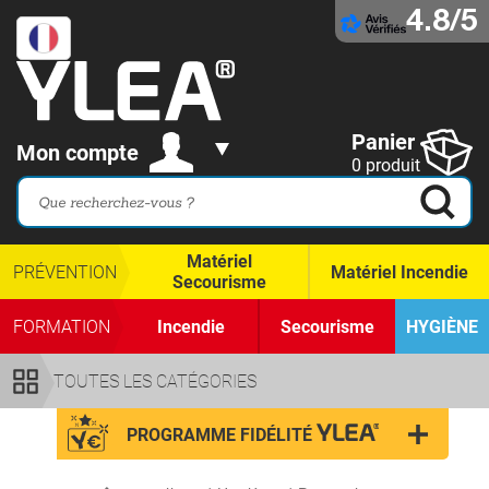
4.8/5
Panier
Mon compte
0 produit
Matériel
PRÉVENTION
Matériel Incendie
Secourisme
FORMATION
Incendie
Secourisme
HYGIÈNE
TOUTES LES CATÉGORIES
PROGRAMME FIDÉLITÉ