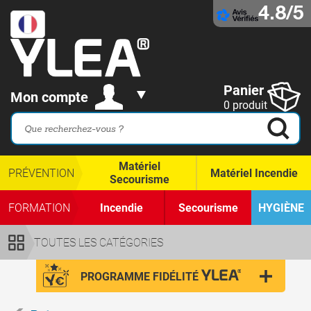
4.8/5
Panier
Mon compte
0 produit
Matériel
PRÉVENTION
Matériel Incendie
Secourisme
FORMATION
Incendie
Secourisme
HYGIÈNE
TOUTES LES CATÉGORIES
PROGRAMME FIDÉLITÉ