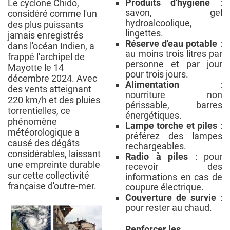
Produits d'hygiène
:
Le cyclone Chido,
savon, gel
considéré comme l'un
hydroalcoolique,
des plus puissants
lingettes.
jamais enregistrés
Réserve d'eau potable
:
dans l'océan Indien, a
au moins trois litres par
frappé l'archipel de
personne et par jour
Mayotte le 14
pour trois jours.
décembre 2024. Avec
Alimentation
:
des vents atteignant
nourriture non
220 km/h et des pluies
périssable, barres
torrentielles, ce
énergétiques.
phénomène
Lampe torche et piles
:
météorologique a
préférez des lampes
causé des dégâts
rechargeables.
considérables, laissant
Radio à piles
: pour
une empreinte durable
recevoir des
sur cette collectivité
informations en cas de
française d'outre-mer.
coupure électrique.
Couverture de survie
:
pour rester au chaud.
Renforcer les