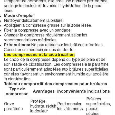
température corporelle. Elle crée une barrière protectrice,
soulage la douleur et favorise l'hydratation de la peau
lésée.
Mode d'emploi:
Nettoyer délicatement la brûlure.
Appliquer la compresse grasse sur la zone lésée.
Fixer la compresse avec un bandage.
Changer la compresse régulièrement selon les
recommandations médicales.
Précautions:
Ne pas utiliser sur les brûlures infectées.
Consulter un médecin en cas de doute.
Les compresses et la cicatrisation
Le choix de la compresse dépend du type de plaie et de
son stade de cicatrisation. Les compresses à la paraffine
sont particulièrement adaptées aux brûlures superficielles
car elles favorisent un environnement humide qui accélère
la cicatrisation.
Tableau comparatif des compresses pour brûlures
Type de
Avantages
Inconvénients
Indications
compresse
Brûlures
Protège,
Gaze
Peut maculer
superficielles,
hydrate, réduit
paraffinée
les vêtements
peaux
la douleur
sèches