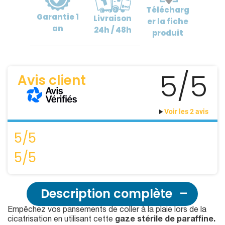
Télécharg
Garantie
1
Livraison
er
la fiche
an
24h / 48h
produit
5/5
Avis client
Voir les 2 avis
5/5
5/5
Description complète
Empêchez vos pansements de coller à la plaie lors de la
cicatrisation en utilisant cette
gaze stérile de paraffine.