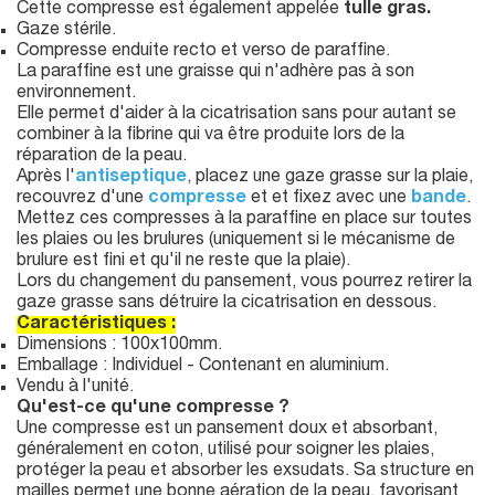
Cette compresse est également appelée
tulle gras.
Gaze stérile.
Compresse enduite recto et verso de paraffine.
La paraffine est une graisse qui n'adhère pas à son
environnement.
Elle permet d'aider à la cicatrisation sans pour autant se
combiner à la fibrine qui va être produite lors de la
réparation de la peau.
Après l'
antiseptique
, placez une gaze grasse sur la plaie,
recouvrez d'une
compresse
et et fixez avec une
bande
.
Mettez ces compresses à la paraffine en place sur toutes
les plaies ou les brulures (uniquement si le mécanisme de
brulure est fini et qu'il ne reste que la plaie).
Lors du changement du pansement, vous pourrez retirer la
gaze grasse sans détruire la cicatrisation en dessous.
Caractéristiques :
Dimensions : 100x100mm.
Emballage : Individuel - Contenant en aluminium.
Vendu à l'unité.
Qu'est-ce qu'une compresse ?
Une compresse est un pansement doux et absorbant,
généralement en coton, utilisé pour soigner les plaies,
protéger la peau et absorber les exsudats. Sa structure en
mailles permet une bonne aération de la peau, favorisant