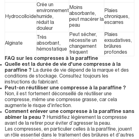
Crée un
Moins
environnement
Plaies
absorbante,
Hydrocolloïde
humide,
chroniques,
peut macérer la
réduit la
escarres
peau
douleur
Peut sécher,
Plaies
Très
nécessite un
exsudatives,
Alginate
absorbant,
changement
brûlures
hémostatique
fréquent
profondes
FAQ sur les compresses à la paraffine
Quelle est la durée de vie d'une compresse à la
paraffine ?
La durée de vie dépend de la marque et des
conditions de stockage. Consultez toujours les
instructions du fabricant.
Peut-on réutiliser une compresse à la paraffine ?
Non, il est fortement déconseillé de réutiliser une
compresse, même une compresse grasse, car cela
augmente le risque d'infection.
Comment enlever une compresse à la paraffine sans
abîmer la peau ?
Humidifiez légèrement la compresse
avant de la retirer pour éviter d'agresser la peau.
Les compresses, en particulier celles à la paraffine, jouent
un rôle essentiel dans le traitement des brûlures et d'autres