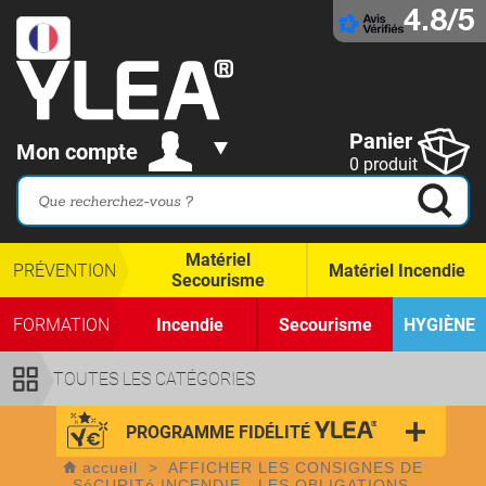
4.8/5
Panier
Mon compte
0 produit
Matériel
PRÉVENTION
Matériel Incendie
Secourisme
FORMATION
Incendie
Secourisme
HYGIÈNE
TOUTES LES CATÉGORIES
PROGRAMME FIDÉLITÉ
accueil
>
AFFICHER LES CONSIGNES DE
SéCURITé INCENDIE - LES OBLIGATIONS.