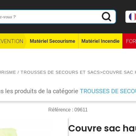
ÉVENTION
FO
Matériel Secourisme
Matériel Incendie
URISME
/
TROUSSES DE SECOURS ET SACS
>
COUVRE SAC H
us les produits de la catégorie
TROUSSES DE SECO
Référence :
09611
Couvre sac haut