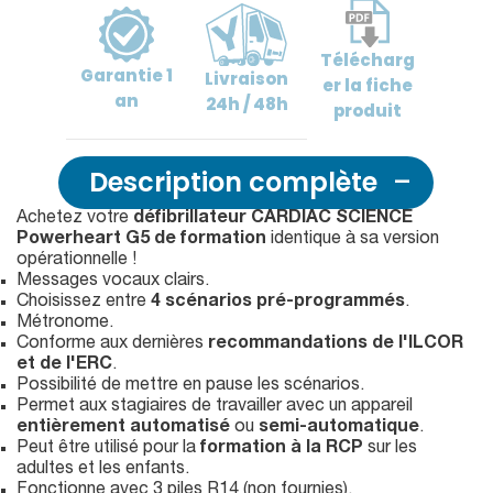
Télécharg
Garantie
1
Livraison
er
la fiche
an
24h / 48h
produit
Description complète
Achetez votre
défibrillateur CARDIAC SCIENCE
Powerheart G5 de formation
identique à sa version
opérationnelle !
Messages vocaux clairs.
Choisissez entre
4 scénarios pré-programmés
.
Métronome.
Conforme aux dernières
recommandations de l'ILCOR
et de l'ERC
.
Possibilité de mettre en pause les scénarios.
Permet aux stagiaires de travailler avec un appareil
entièrement automatisé
ou
semi-automatique
.
Peut être utilisé pour la
formation à la RCP
sur les
adultes et les enfants.
Fonctionne avec 3 piles R14 (non fournies).