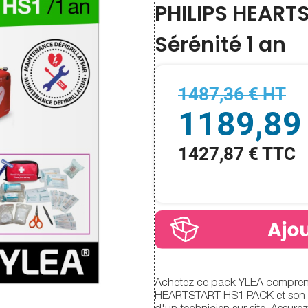
PHILIPS HEART
Sérénité 1 an
1487,36 € HT
1189,89
1427,87 € TTC
Achetez ce pack YLEA comprenan
HEARTSTART HS1 PACK et son c