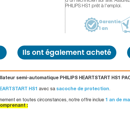
d'un technicien sur site. Assurez
PHILIPS HS1 prêt à l'emploi.
Garantie
1 an
Ils ont également acheté
illateur semi-automatique PHILIPS HEARTSTART HS1 PA
 HEARTSTART HS1
avec sa
sacoche de protection
.
nnement en toutes circonstances, notre offre inclue
1 an de ma
comprenant :