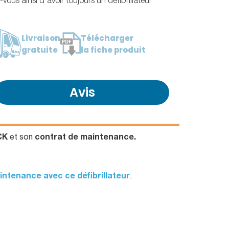
-vous ainsi d'avoir toujours un défibrillateur
Livraison
Télécharger
gratuite
la fiche produit
Avis
CK
et son
contrat de maintenance.
intenance avec ce défibrillateur
.