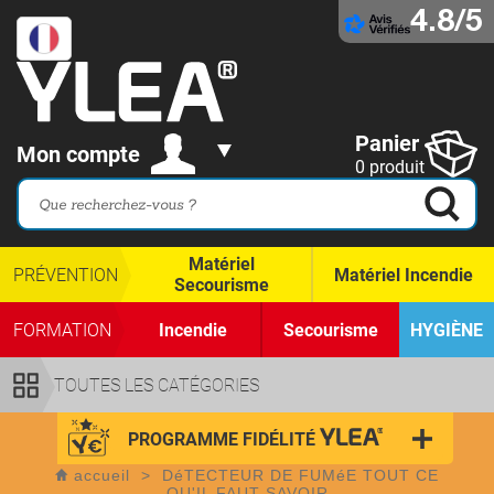
4.8/5
Panier
Mon compte
0 produit
Matériel
PRÉVENTION
Matériel Incendie
Secourisme
FORMATION
Incendie
Secourisme
HYGIÈNE
TOUTES LES CATÉGORIES
PROGRAMME FIDÉLITÉ
accueil
>
DéTECTEUR DE FUMéE TOUT CE
QU'IL FAUT SAVOIR