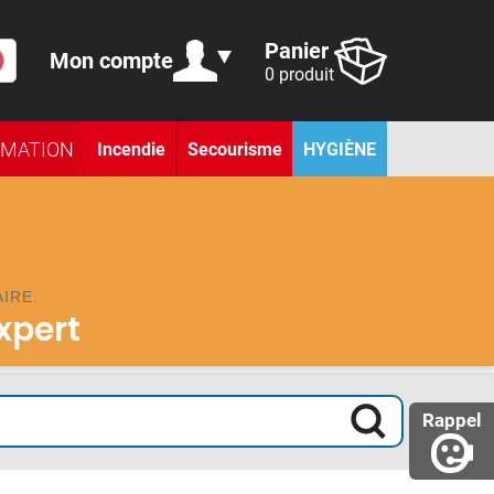
Panier
Mon compte
0 produit
RMATION
Incendie
Secourisme
HYGIÈNE
IRE.
expert
Rappel