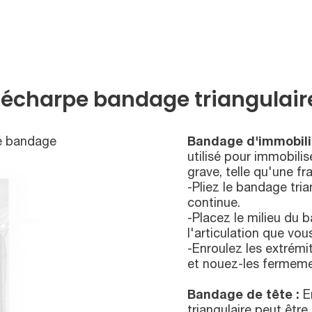
'écharpe bandage triangulair
é bandage
Bandage d'immobilis
utilisé pour immobilis
grave, telle qu'une f
-Pliez le bandage tri
continue.
-Placez le milieu du 
l'articulation que vou
-Enroulez les extrém
et nouez-les fermemen
Bandage de tête :
En
triangulaire peut êtr