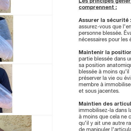
Les principes géné
comprennent :
Assurer la sécurité 
assurez-vous que l'en
personne blessée. Év
nécessaires pour les é
Maintenir la positi
partie blessée dans u
sa position anatomiqu
blessée à moins qu'il 
préserver la vie ou 
membre à immobiliser 
et sous jacentes.
Maintien des articul
immobilisez-la dans la
à moins que cela ne 
qu'il y ait une autre 
de manipuler l'articu