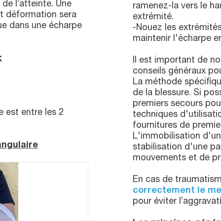
 de l’atteinte. Une
ramenez-la vers le hau
et déformation sera
extrémité.
que dans une écharpe
-Nouez les extrémités
maintenir l'écharpe e
:
Il est important de n
conseils généraux pour
La méthode spécifique
de la blessure. Si po
premiers secours pour
 est entre les 2
techniques d'utilisat
fournitures de premie
L'immobilisation d'un
angulaire
stabilisation d'une pa
mouvements et de pr
En cas de traumatisme,
correctement le me
pour éviter l’aggravat