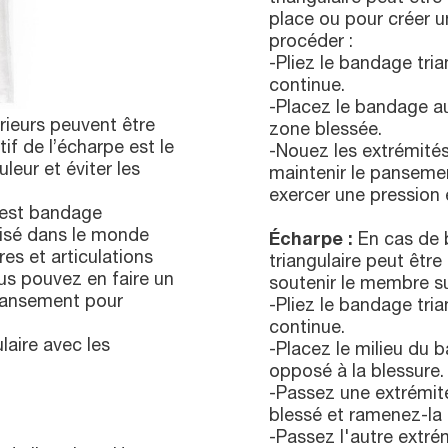
place ou pour créer 
procéder :
-Pliez le bandage tri
continue.
-Placez le bandage aut
ieurs peuvent être
zone blessée.
if de l’écharpe est le
-Nouez les extrémités
eur et éviter les
maintenir le panseme
exercer une pression 
 est bandage
lisé dans le monde
Écharpe :
En cas de b
es et articulations
triangulaire peut être
us pouvez en faire un
soutenir le membre s
pansement pour
-Pliez le bandage tri
continue.
aire avec les
-Placez le milieu du b
opposé à la blessure.
-Passez une extrémit
blessé et ramenez-la
-Passez l'autre extré