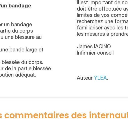
Il est important de n
d'un bandage
doit être effectuée a
limites de vos compét
recherchez une forma
er un bandage
familiariser avec les
partie du corps
les mesures à prendr
 ou une blessure au
James IACINO
 une bande large et
Infirmier conseil
e blessée du corps.
r de la partie blessée
outien adéquat.
Auteur
YLEA
.
s commentaires des internau