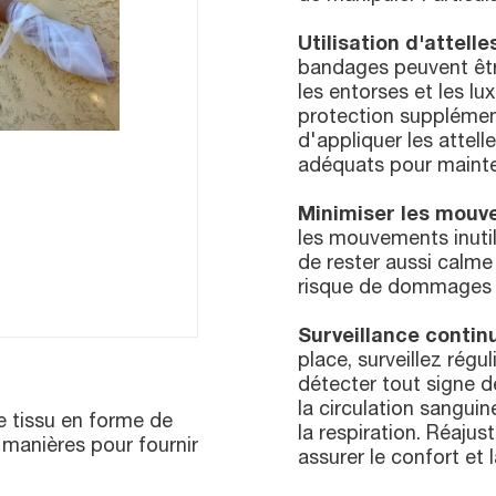
Utilisation d'attell
bandages peuvent être
les entorses et les lux
protection supplément
d'appliquer les attel
adéquats pour mainteni
Minimiser les mouv
les mouvements inuti
de rester aussi calme
risque de dommages 
Surveillance continu
place, surveillez rég
détecter tout signe d
la circulation sangui
e tissu en forme de
la respiration. Réajus
s manières pour fournir
assurer le confort et 