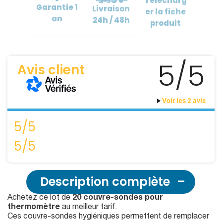
Télécharg
Garantie
1
Livraison
er
la fiche
an
24h / 48h
produit
5/5
Avis client
Voir les 2 avis
5/5
5/5
Description complète
Achetez ce lot de
20 couvre-sondes pour
thermomètre
au meilleur tarif.
Ces couvre-sondes hygiéniques permettent de remplacer