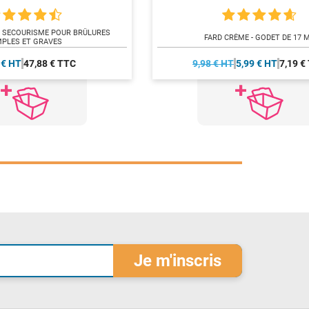
E SECOURISME POUR BRÛLURES
FARD CRÈME - GODET DE 17 
MPLES ET GRAVES
 € HT
47,88 € TTC
9,98 € HT
5,99 € HT
7,19 €