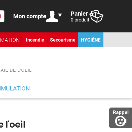
Panier
Mon compte
0 produit
RMATION
Incendie
Secourisme
HYGIÈNE
AIE DE L'OEIL
IMULATION
Rappel
 l'oeil