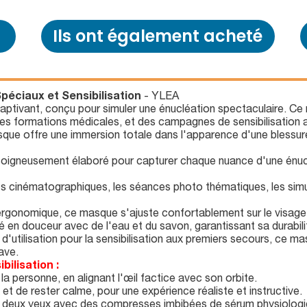
Ils ont également acheté
péciaux et Sensibilisation
- YLEA
aptivant, conçu pour simuler une énucléation spectaculaire. Ce 
s formations médicales, et des campagnes de sensibilisation 
sque offre une immersion totale dans l'apparence d'une blessur
igneusement élaboré pour capturer chaque nuance d'une énuclé
ts cinématographiques, les séances photo thématiques, les simul
gonomique, ce masque s'ajuste confortablement sur le visage po
n douceur avec de l'eau et du savon, garantissant sa durabilité
d'utilisation pour la sensibilisation aux premiers secours, ce ma
ave.
bilisation :
a personne, en alignant l'œil factice avec son orbite.
t de rester calme, pour une expérience réaliste et instructive.
es deux yeux avec des compresses imbibées de sérum physiologi