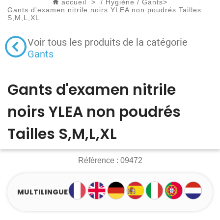
accueil
>
/
Hygiène
/
Gants
>
Gants d'examen nitrile noirs YLEA non poudrés Tailles
S,M,L,XL
Voir tous les produits de la catégorie
Gants
Gants d'examen nitrile
noirs YLEA non poudrés
Tailles S,M,L,XL
Référence :
09472
MULTILINGUE