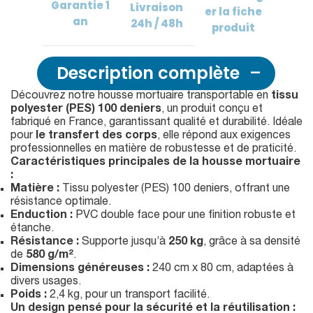
Garantie
1
Livraison
er
la fiche
an
24h / 48h
produit
Description complète
Découvrez notre housse mortuaire transportable en
tissu
polyester (PES) 100 deniers
, un produit conçu et
fabriqué en France, garantissant qualité et durabilité. Idéale
pour
le transfert des corps
, elle répond aux exigences
professionnelles en matière de robustesse et de praticité.
Caractéristiques principales de la housse mortuaire
:
Matière :
Tissu polyester (PES) 100 deniers, offrant une
résistance optimale.
Enduction :
PVC double face pour une finition robuste et
étanche.
Résistance :
Supporte jusqu’à
250 kg
, grâce à sa densité
de
580 g/m²
.
Dimensions généreuses :
240 cm x 80 cm, adaptées à
divers usages.
Poids :
2,4 kg, pour un transport facilité.
Un design pensé pour la sécurité et la réutilisation :