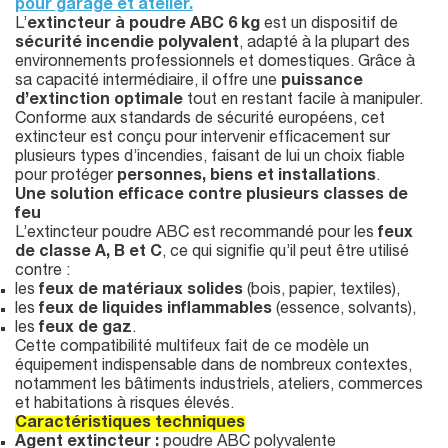
pour garage et atelier.
L’
extincteur à poudre ABC 6 kg
est un dispositif de
sécurité incendie polyvalent
, adapté à la plupart des
environnements professionnels et domestiques. Grâce à
sa capacité intermédiaire, il offre une
puissance
d’extinction optimale
tout en restant facile à manipuler.
Conforme aux standards de sécurité européens, cet
extincteur est conçu pour intervenir efficacement sur
plusieurs types d’incendies, faisant de lui un choix fiable
pour protéger
personnes, biens et installations
.
Une solution efficace contre plusieurs classes de
feu
L’extincteur poudre ABC est recommandé pour les
feux
de classe A, B et C
, ce qui signifie qu’il peut être utilisé
contre :
les
feux de matériaux solides
(bois, papier, textiles),
les
feux de liquides inflammables
(essence, solvants),
les
feux de gaz
.
Cette compatibilité multifeux fait de ce modèle un
équipement indispensable dans de nombreux contextes,
notamment les bâtiments industriels, ateliers, commerces
et habitations à risques élevés.
Caractéristiques techniques
Agent extincteur :
poudre ABC polyvalente