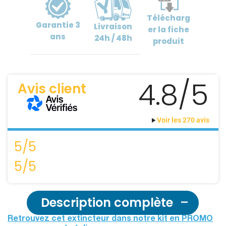
Télécharg
Garantie
3
Livraison
er
la fiche
ans
24h / 48h
produit
4.8/5
Avis client
Voir les 270 avis
5/5
5/5
Description complète
Retrouvez cet extincteur dans notre kit en PROMO