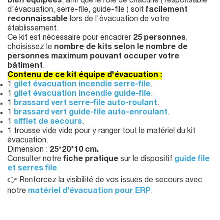
bien équipées
, afin que le rôle de chacune ( responsable
d'évacuation, serre-file, guide-file ) soit
facilement
reconnaissable
lors de l'évacuation de votre
établissement.
Ce kit est nécessaire pour encadrer
25 personnes
,
choisissez le
nombre de kits selon le nombre de
personnes maximum pouvant occuper votre
bâtiment
.
Contenu de ce kit équipe d'évacuation :
1
gilet évacuation incendie serre-file
.
1
gilet évacuation incendie guide-file
.
1
brassard vert serre-file auto-roulant
.
1
brassard vert guide-file auto-enroulant
.
1
sifflet de secours
.
1 trousse vide vide pour y ranger tout le matériel du kit
évacuation.
Dimension :
25*20*10 cm.
Consulter notre
fiche pratique
sur le dispositif
guide file
et serres file
.
👉 Renforcez la visibilité de vos issues de secours avec
notre
matériel d’évacuation pour ERP
.