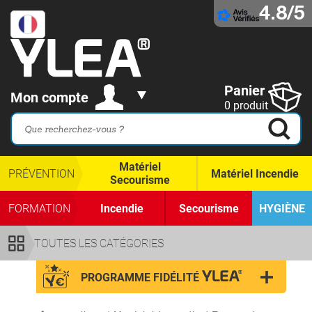
4.8/5
Panier
Mon compte
0 produit
Matériel
PRÉVENTION
Matériel Incendie
Secourisme
FORMATION
Incendie
Secourisme
HYGIÈNE
TOUTES LES CATÉGORIES
PROGRAMME FIDÉLITÉ