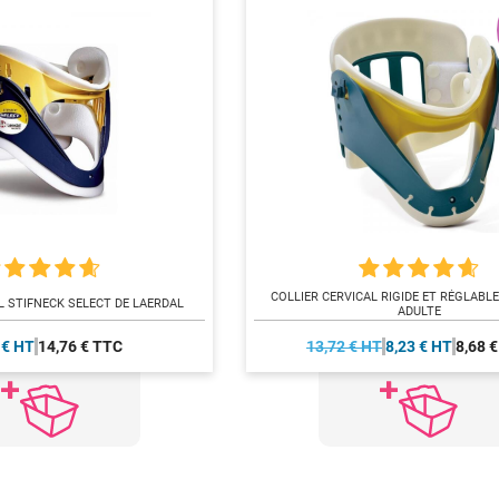
COLLIER CERVICAL RIGIDE ET RÉGLABL
L STIFNECK SELECT DE LAERDAL
ADULTE
 € HT
14,76 € TTC
13,72 € HT
8,23 € HT
8,68 