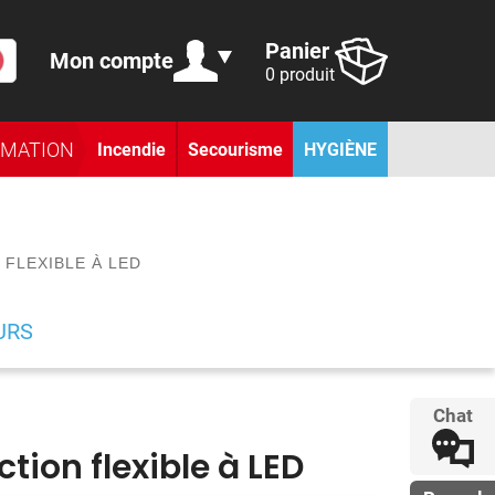
Panier
Mon compte
0 produit
RMATION
Incendie
Secourisme
HYGIÈNE
 FLEXIBLE À LED
URS
Chat
tion flexible à LED