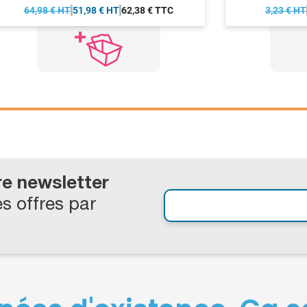
64,98 € HT
51,98 € HT
62,38 € TTC
3,23 € HT
re newsletter
s offres par