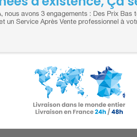
nées d'existence, Ça se
 nous avons 3 engagements : Des Prix Bas to
 et un Service Après Vente professionnel à vot