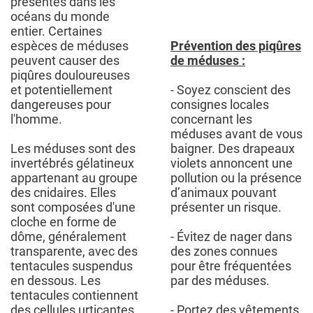
présentes dans les
océans du monde
entier. Certaines
espèces de méduses
Prévention des piqûres
peuvent causer des
de méduses :
piqûres douloureuses
et potentiellement
- Soyez conscient des
dangereuses pour
consignes locales
l'homme.
concernant les
méduses avant de vous
Les méduses sont des
baigner. Des drapeaux
invertébrés gélatineux
violets annoncent une
appartenant au groupe
pollution ou la présence
des cnidaires. Elles
d’animaux pouvant
sont composées d'une
présenter un risque.
cloche en forme de
dôme, généralement
- Évitez de nager dans
transparente, avec des
des zones connues
tentacules suspendus
pour être fréquentées
en dessous. Les
par des méduses.
tentacules contiennent
des cellules urticantes
- Portez des vêtements