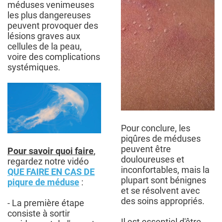
méduses venimeuses
les plus dangereuses
peuvent provoquer des
lésions graves aux
cellules de la peau,
voire des complications
systémiques.
Pour conclure, les
piqûres de méduses
peuvent être
Pour savoir quoi faire
,
douloureuses et
regardez notre vidéo
inconfortables, mais la
QUE FAIRE EN CAS DE
plupart sont bénignes
piqure de méduse
:
et se résolvent avec
des soins appropriés.
- La première étape
consiste à sortir
Il est essentiel d'être