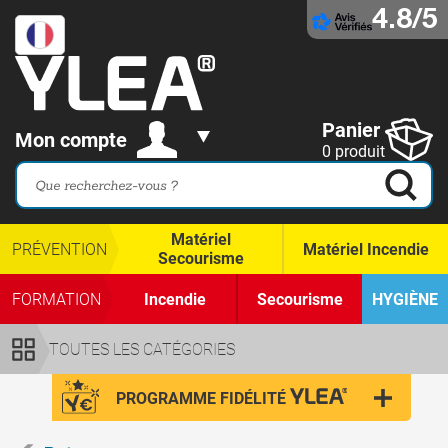
4.8/5
Panier
Mon compte
0 produit
Matériel
PRÉVENTION
Matériel Incendie
Secourisme
FORMATION
Incendie
Secourisme
HYGIÈNE
TOUTES LES CATÉGORIES
PROGRAMME FIDÉLITÉ