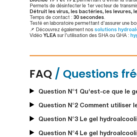
Biocide TP1 et TP2
permettant d'éviter la trans
Permets de désinfecter le 1er vecteur de transmis
Détruit les virus, les bactéries, les levures, 
Temps de contact :
30 secondes
.
Testé en laboratoire permettant d'assurer une b
📌 Découvrez également nos
solutions hydroal
Vidéo
YLEA
sur l'utilisation des SHA ou GHA :
hy
FAQ
/ Questions fr
Question N°1 Qu'est-ce que le ge
Question N°2 Comment utiliser l
Question N°3 Le gel hydroalcooli
Question N°4 Le gel hydroalcooliqu