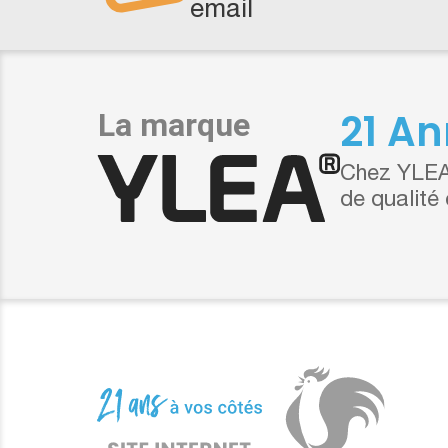
email
21 An
Chez YLEA,
de qualité