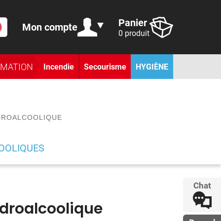
Panier
Mon compte
0 produit
RMATION
Incendie
Secourisme
HYGIÈNE
DROALCOOLIQUE
OOLIQUES
Chat
ydroalcoolique