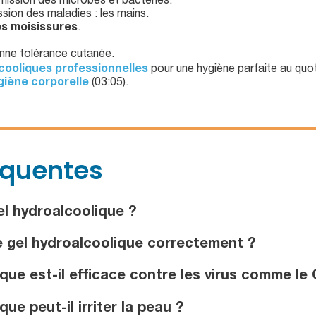
mission des microbes et bactéries.
sion des maladies : les mains.
les moisissures
.
onne tolérance cutanée.
cooliques professionnelles
pour une hygiène parfaite au quot
giène corporelle
(03:05).
équentes
l hydroalcoolique ?
e gel hydroalcoolique correctement ?
que est-il efficace contre les virus comme le
e peut-il irriter la peau ?