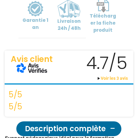
Télécharg
Garantie
1
Livraison
er
la fiche
an
24h / 48h
produit
4.7/5
Avis client
Voir les 3 avis
5/5
5/5
Description complète