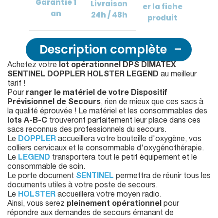
Garantie
1
Livraison
er
la fiche
an
24h / 48h
produit
Description complète
Achetez votre
lot opérationnel DPS DIMATEX
SENTINEL DOPPLER HOLSTER LEGEND
au meilleur
tarif !
Pour
ranger le matériel de votre Dispositif
Prévisionnel de Secours
, rien de mieux que ces sacs à
la qualité éprouvée ! Le matériel et les consommables des
lots A-B-C
trouveront parfaitement leur place dans ces
sacs reconnus des professionnels du secours.
Le
DOPPLER
accueillera votre bouteille d'oxygène, vos
colliers cervicaux et le consommable d'oxygénothérapie.
Le
LEGEND
transportera tout le petit équipement et le
consommable de soin.
Le porte document
SENTINEL
permettra de réunir tous les
documents utiles à votre poste de secours.
Le
HOLSTER
accueillera votre moyen radio.
Ainsi, vous serez
pleinement opérationnel
pour
répondre aux demandes de secours émanant de