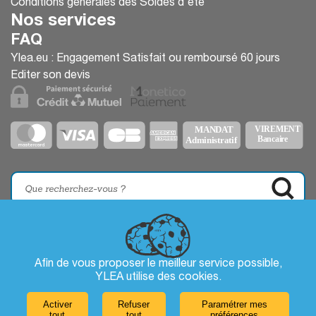
Conditions générales des Soldes d'été
Nos services
FAQ
Ylea.eu : Engagement Satisfait ou remboursé 60 jours
Editer son devis
Afin de vous proposer le meilleur service possible,
YLEA utilise des
cookies
.
Activer
Refuser
Paramétrer mes
tout
tout
préférences