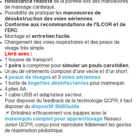
Résistance réaliste
de la poitrine lors des manoeuvres
de massage cardiaque.
Possibilité de pratiquer les
manoeuvres de
désobstruction des voies aériennes
.
Conforme aux recommandations de l'ILCOR et de
l'ERC
.
Montage et
entretien facile
.
Changement des voies respiratoires et des peaux de
visage très simple.
Livré avec :
1 housse de transport.
1
poire
à comprimer pour
simuler un pouls carotidien
.
Un jeu de vêtements composé d'une veste et d'un short.
4
peaux de visages
et 3
voies aériennes
.
1 boite de
lingettes désinfectantes
pour mannequin.
4 piles AA.
1 cable USB et adaptateur secteur.
Pour disposer du feedback de la technologie QCPR, il faut
disposer du
dispositif SkillGuide
.
📌 Entraînez efficacement vos équipes avec le
mannequin complet pour apprentissage
Resusci
Junior QCPR, conçu pour reproduire fidèlement les gestes
de réanimation pédiatrique.