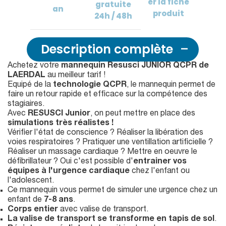
er
la fiche
gratuite
an
produit
24h / 48h
Description complète
Achetez votre
mannequin Resusci JUNIOR QCPR de
LAERDAL
au meilleur tarif !
Equipé de la
technologie QCPR
, le mannequin permet de
faire un retour rapide et efficace sur la compétence des
stagiaires.
Avec
RESUSCI Junior
, on peut mettre en place des
simulations très réalistes !
Vérifier l'état de conscience ? Réaliser la libération des
voies respiratoires ? Pratiquer une ventillation artificielle ?
Réaliser un massage cardiaque ? Mettre en oeuvre le
défibrillateur ? Oui c'est possible d'
entrainer vos
équipes à l'urgence cardiaque
chez l'enfant ou
l'adolescent.
Ce mannequin vous permet de simuler une urgence chez un
enfant de
7-8 ans
.
Corps entier
avec valise de transport.
La valise de transport se transforme en tapis de sol
.