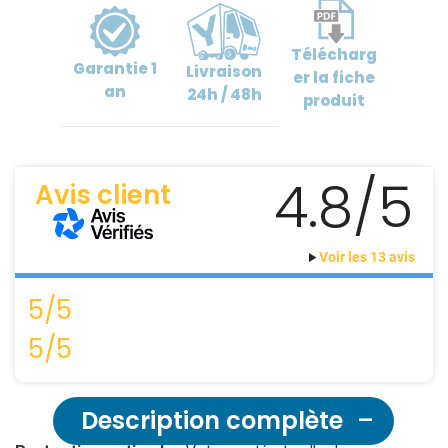
Télécharg
Garantie
1
Livraison
er
la fiche
an
24h / 48h
produit
4.8/5
Avis client
Voir les 13 avis
5/5
5/5
Description complète