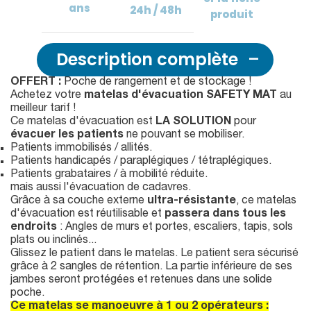
ans
24h / 48h
produit
Description complète
OFFERT :
Poche de rangement et de stockage !
Achetez votre
matelas d'évacuation SAFETY MAT
au
meilleur tarif !
Ce matelas d'évacuation est
LA SOLUTION
pour
évacuer les patients
ne pouvant se mobiliser.
Patients immobilisés / allités.
Patients handicapés / paraplégiques / tétraplégiques.
Patients grabataires / à mobilité réduite.
mais aussi l'évacuation de cadavres.
Grâce à sa couche externe
ultra-résistante
, ce matelas
d'évacuation est réutilisable et
passera dans tous les
endroits
: Angles de murs et portes, escaliers, tapis, sols
plats ou inclinés...
Glissez le patient dans le matelas. Le patient sera sécurisé
grâce à 2 sangles de rétention. La partie inférieure de ses
jambes seront protégées et retenues dans une solide
poche.
Ce matelas se manoeuvre à 1 ou 2 opérateurs :