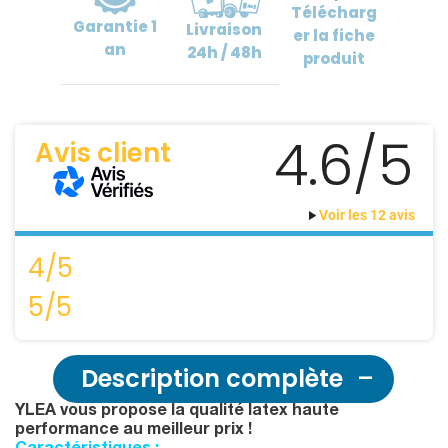
Télécharg
Garantie
1
Livraison
er
la fiche
an
24h / 48h
produit
4.6/5
Avis client
Voir les 12 avis
4/5
5/5
Description complète
YLEA vous propose la qualité latex haute
performance au meilleur prix !