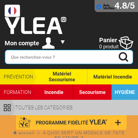
4.8/5
Panier
Mon compte
0 produit
Matériel
PRÉVENTION
Matériel Incendie
Secourisme
FORMATION
Incendie
Secourisme
HYGIÈNE
TOUTES LES CATÉGORIES
PROGRAMME FIDÉLITÉ
accueil
>
A QUOI SERT UN MODèLE DE TêTE
EN COUPE ?