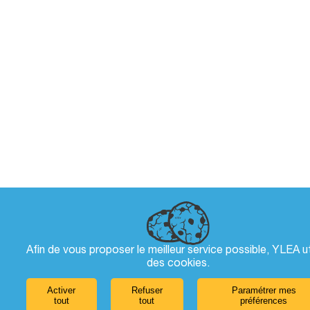
Afin de vous proposer le meilleur service possible, YLEA ut
des
cookies
.
Activer
Refuser
Paramétrer mes
tout
tout
préférences