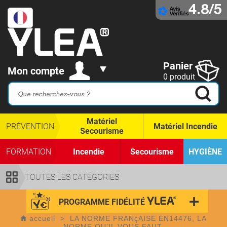
4.8/5
Panier
Mon compte
0 produit
Matériel
PRÉVENTION
Matériel Incendie
Secourisme
FORMATION
Incendie
Secourisme
HYGIÈNE
TOUTES LES CATÉGORIES
PROGRAMME FIDÉLITÉ
accueil
>
LA NORME FRANçAISE EN14476, LA
NORME QU’IL VOUS FAUT.