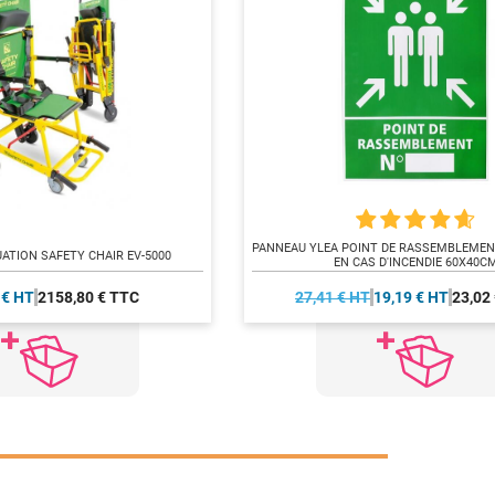
PANNEAU YLEA POINT DE RASSEMBLEMEN
UATION SAFETY CHAIR EV-5000
EN CAS D'INCENDIE 60X40C
 € HT
2158,80 € TTC
27,41 € HT
19,19 € HT
23,02