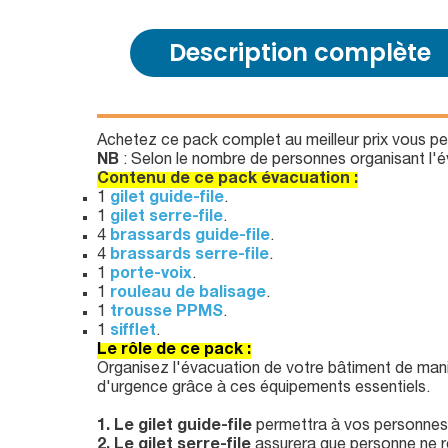
Description complète
Achetez ce pack complet au meilleur prix vous pe
NB
: Selon le nombre de personnes organisant l'é
Contenu de ce pack évacuation :
1
gilet guide-file
.
1
gilet serre-file
.
4
brassards guide-file
.
4
brassards serre-file
.
1
porte-voix
.
1
rouleau de balisage
.
1
trousse PPMS
.
1
sifflet
.
Le rôle de ce pack :
Organisez l'évacuation de votre bâtiment de mani
d'urgence grâce à ces équipements essentiels.
1. Le gilet guide-file
permettra à vos personnes d
2. Le gilet serre-file
assurera que personne ne re