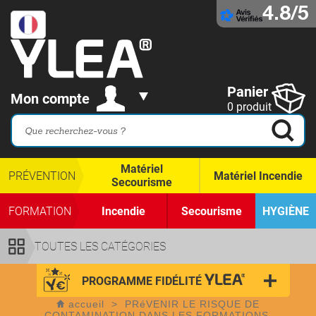
4.8/5
Panier
Mon compte
0 produit
Matériel
PRÉVENTION
Matériel Incendie
Secourisme
FORMATION
Incendie
Secourisme
HYGIÈNE
TOUTES LES CATÉGORIES
PROGRAMME FIDÉLITÉ
accueil
>
PRéVENIR LE RISQUE DE
CONTAMINATION DANS LES FORMATIONS.