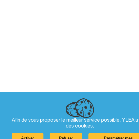
Afin de vous proposer le meilleur service possible, YLEA ut
des
cookies
.
Activer
Refuser
Paramétrer mes