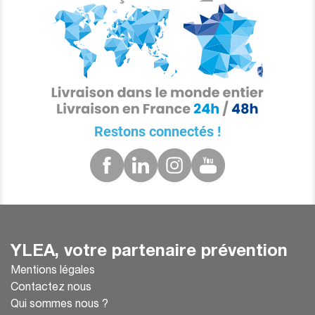
✔️ Gestion des hémorragies.
✔️ Mise en Position Latérale de Sécurité (PLS).
✔️ Massage cardiaque et utilisation d’un
défibrillateur.
📌
Nos mannequins ne sont pas conçus pour
recevoir des soins médicaux, mais ils
Restons connectés !
permettent de s’entraîner à des scénarios variés
d’évacuation et de manipulation.
YLEA, votre partenaire prévention
Mentions légales
Contactez nous
Qui sommes nous ?