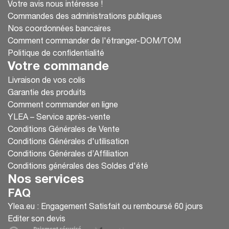
Votre avis nous intéresse !
🏃‍♂️ Dégagement d'Urgence : Les Bonnes
Commandes des administrations publiques
Pratiques
Nos coordonnées bancaires
Comment commander de l'étranger-DOM/TOM
Un
dégagement d’urgence
est une
évacuation
Politique de confidentialité
rapide et sécurisée
d’une victime en danger
Votre commande
immédiat.
Livraison de vos colis
Garantie des produits
📢
Règle d’or :
Protéger la victime & assurer
Comment commander en ligne
votre propre sécurité !
YLEA – Service après-vente
Conditions Générales de Vente
📝 10 Étapes Clés pour un Dégagement Réussi
Conditions Générales d'utilisation
1️.
Restez calme et vigilant
🧘‍♂️
Conditions Générales d’Affiliation
Évitez la panique, analysez rapidement la
situation.
Conditions générales des Soldes d'été
2️.
Identifiez l’urgence
🔥 💨
Nos services
Incendie, gaz toxique, effondrement, accident
FAQ
industriel, etc.
Ylea.eu : Engagement Satisfait ou remboursé 60 jours
3️.
Activez l’alarme
🚨
Editer son devis
Prévenez les secours et informez les personnes à