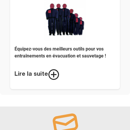
Équipez-vous des meilleurs outils pour vos
entraînements en évacuation et sauvetage !
📦 Livraison rapide
24-48h
depuis nos entrepôts
Lire la suite
en
France
🏋️ Des Mannequins Réalistes pour des
Entraînements Concrets
Nos mannequins de dégagement sont
spécialement conçus pour simuler des situations
réelles d'évacuation et de sauvetage.