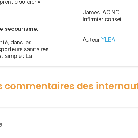
rentie sorcier ».
James IACINO
Infirmier conseil
le secourisme.
Auteur
YLEA
.
nté, dans les
porteurs sanitaires
st simple : La
s commentaires des internau
e