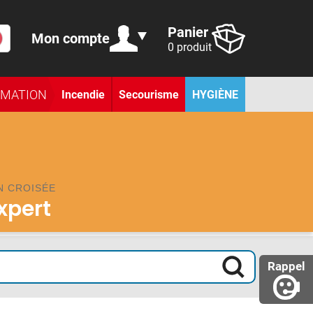
Panier
Mon compte
0 produit
RMATION
Incendie
Secourisme
HYGIÈNE
N CROISÉE
expert
Rappel