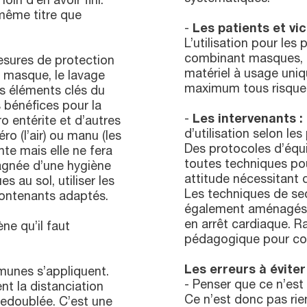
oin d’en avoir fini.
 même titre que
-
Les patients et vic
L’utilisation pour les 
combinant masques, fil
mesures de protection
matériel à usage uni
 masque, le lavage
maximum tous risques
es éléments clés du
s bénéfices pour la
-
Les intervenants :
ro entérite et d’autres
d’utilisation selon le
ro (l’air) ou manu (les
Des protocoles d’équi
te mais elle ne fera
toutes techniques po
agnée d’une hygiène
attitude nécessitant 
 au sol, utiliser les
Les techniques de se
contenants adaptés.
également aménagés c
en arrêt cardiaque. 
ne qu’il faut
pédagogique pour con
Les erreurs à éviter
mmunes s’appliquent.
- Penser que ce n’est 
t la distanciation
Ce n’est donc pas rien
 redoublée. C’est une