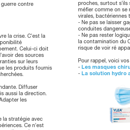
proches, surtout s’ils 
e guerre contre
méfier comme on se m
virales, bactériennes 
- Ne pas se laisser g
conduites dangereuses
- Ne pas rester logiq
re la crise. C’est la
la contamination du 
ponibilité
risque de voir ré appa
ement. Celui-ci doit
d’avoir des sources
Pour rappel, voici vos 
anties sur leurs
-
Les masques chir
ue les produits fournis
-
La solution hydro 
cherchées.
dante. Diffuser
s aussi la direction.
 Adapter les
e la stratégie avec
périences. Ce n’est