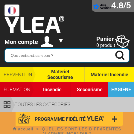
4.8/5
Panier
Mon compte
0 produit
Matériel
PRÉVENTION
Matériel Incendie
Secourisme
FORMATION
Incendie
Secourisme
HYGIÈNE
TOUTES LES CATÉGORIES
PROGRAMME FIDÉLITÉ
accueil
>
QUELLES SONT LES DIFFéRENTES
ALARMES INCENDIE ?