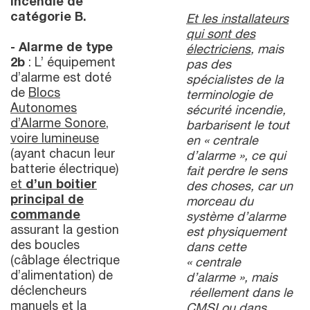
incendie de
catégorie B.
Et les installateurs
qui sont des
- Alarme de type
électriciens
, mais
2b
: L’ équipement
pas des
d’alarme est doté
spécialistes de la
de
Blocs
terminologie de
Autonomes
sécurité incendie,
d’Alarme Sonore,
barbarisent le tout
voire lumineuse
en « centrale
(ayant chacun leur
d’alarme », ce qui
batterie électrique)
fait perdre le sens
et
d’un boitier
des choses, car un
principal de
morceau du
commande
système d’alarme
assurant la gestion
est physiquement
des boucles
dans cette
(câblage électrique
« centrale
d’alimentation) de
d’alarme », mais
déclencheurs
réellement dans le
manuels et la
CMSI ou dans