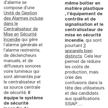
d’alarme se
même boitier en
compose d’une
matière plastique
Unité de Gestion
, l’équipement de
des Alarmes incluse
contrôle et de
dans le
signalisation et le
Centralisateur de
centralisateur de
Mise en
Sécurité
mise en sécurité
Incendie
qui gère
incendie
, qui sont
l’alarme générale et
pourtant
2
l’alarme restreinte,
appareils bien
de déclencheurs
distincts
. Cela leur
manuels, et de
permet de réduire
diffuseurs sonores
les coûts de
voire lumineux qui
production, mais
sont alimentés par
crée des
le centralisateur et
confusions dans la
sa source centrale
tête des utilisateurs
de sécurité.
Il
et des candidats
équipe le système
aux qualifications
de sécurité
SSIAP….