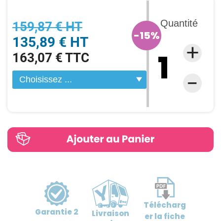
Quantité
159,87 € HT
-15%
135,89 € HT
163,07 € TTC
Télécharg
Garantie
2
Livraison
er
la fiche