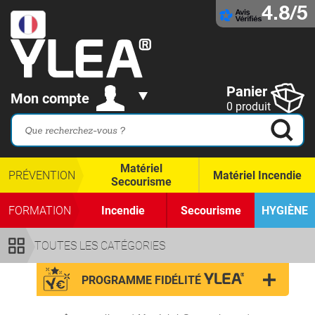
4.8/5
Panier
Mon compte
0 produit
Matériel
PRÉVENTION
Matériel Incendie
Secourisme
FORMATION
Incendie
Secourisme
HYGIÈNE
TOUTES LES CATÉGORIES
PROGRAMME FIDÉLITÉ