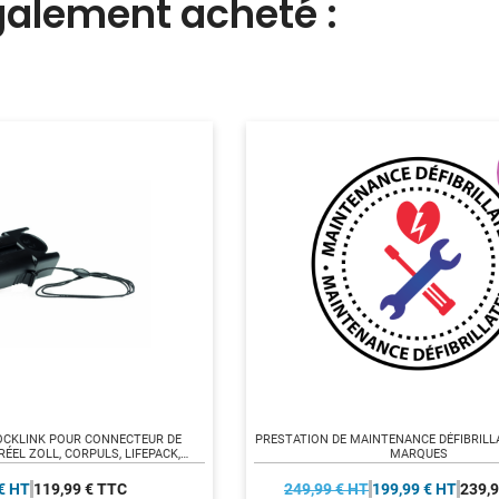
également acheté :
OCKLINK POUR CONNECTEUR DE
PRESTATION DE MAINTENANCE DÉFIBRILL
RÉEL ZOLL, CORPULS, LIFEPACK,
MARQUES
NDRAY, SCHILLER
€ HT
119,99 € TTC
249,99 € HT
199,99 € HT
239,9