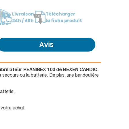
Livraison
Télécharger
24h / 48h
la fiche produit
Avis
défibrillateur REANIBEX 100 de BEXEN CARDIO
.
s secours ou la batterie. De plus, une bandoulière
tterie.
votre achat.