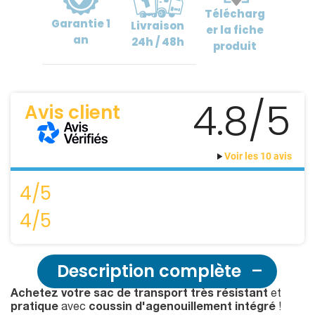
Télécharg
Garantie
1
Livraison
er
la fiche
an
24h / 48h
produit
4.8/5
Avis client
Voir les 10 avis
4/5
4/5
Description complète
Achetez votre sac de transport très résistant
et
pratique
avec
coussin d'agenouillement intégré
!