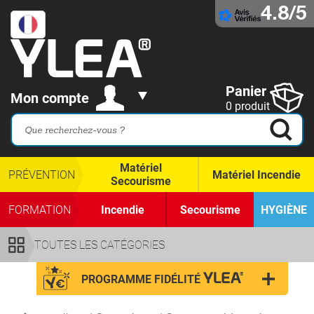
4.8/5
Panier
Mon compte
0 produit
Matériel
PRÉVENTION
Matériel Incendie
Secourisme
FORMATION
Incendie
Secourisme
HYGIÈNE
TOUTES LES CATÉGORIES
PROGRAMME FIDÉLITÉ